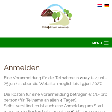
MENU
Home
Information
Anmelden
Arrangements 2026
Eine Voranmeldung für die Teilnahme in
2027
(22.juni –
Übernachten 2026
25.juni) ist über die Website möglich bis 19.juni 2027.
Bilder
Die Kosten für eine Voranmeldung betragen € 13,- pro
person (für Teilname an allen 4 Tagen).
Hoofdsponsoren
Selbstverständlich ist auch eine Anmeldung am Start
Kontakt
möglich, die Kosten betragen dann € 15,- pro person