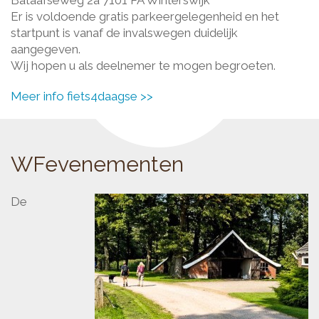
Er is voldoende gratis parkeergelegenheid en het
WFevenementen
startpunt is vanaf de invalswegen duidelijk
aangegeven.
Wij hopen u als deelnemer te mogen begroeten.
Meer info fiets4daagse >>
WFevenementen
De