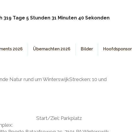
h 319 Tage 5 Stunden 31 Minuten 40 Sekonden
ments 2026
Übernachten 2026
Bilder
Hoofdsponsor
r
nde Natur rund um WinterswijkStrecken: 10 und
. Oktober 2026
: Parkplatz
d Inline-Skaterkomplex:
afseweg 2c, 7101 PA Winterswijk