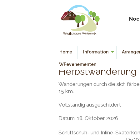
Noc
Home
Information
Arrange
Allgemeine Information
WFevenementen
Herbstwanderung
Informationen Für Teilnehme
Wanderungen durch die sich färbe
Bedingungen
15 km.
Vollständig ausgeschildert
Datum: 18
Start/Ziel
Schlittschuh- un
De Witte Poorte Bata