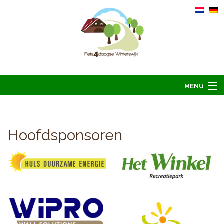
MENU
Home
Informatie
Hoofdsponsoren
Arrangementen 2026
Overnachten 2026
Foto’s
Hoofdsponsoren
Contact