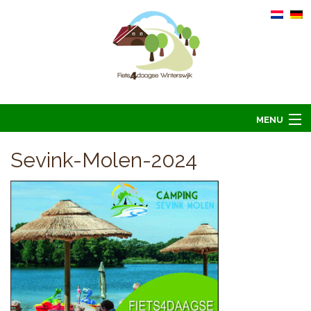
MENU
Home
Sevink-Molen-2024
Informatie
Arrangementen 2026
Overnachten 2026
Foto’s
Hoofdsponsoren
Contact