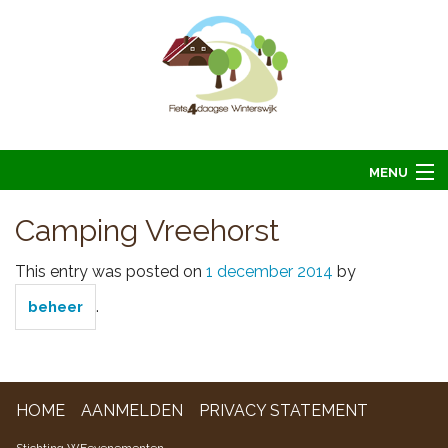
MENU
Home
Camping Vreehorst
Informatie
This entry was posted on
1 december 2014
by
Arrangementen 2026
.
beheer
Overnachten 2026
Foto’s
Hoofdsponsoren
HOME
AANMELDEN
PRIVACY STATEMENT
Contact
Stichting WFevenementen