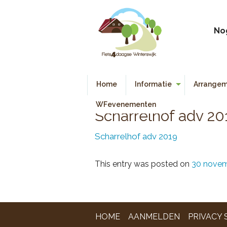
No
Home
Informatie
Arrangem
Algemene Informatie
WFevenementen
Scharrelhof adv 20
Deelnemers Informatie
Scharrelhof adv 2019
Reglement
This entry was posted on
30 novem
HOME
AANMELDEN
PRIVACY