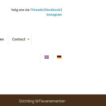
Volg ons via
Threads
|
Facebook
|
Instagram
en
Contact
Aanmelden
Contactgegevens
Links
Stichting WFevenementen