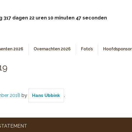
g 317 dagen 22 uren 10 minuten 47 seconden
enten 2026
Overnachten 2026
Foto’s
Hoofdsponsor
19
ber 2018
by
.
Hans Ubbink
 STATEMENT