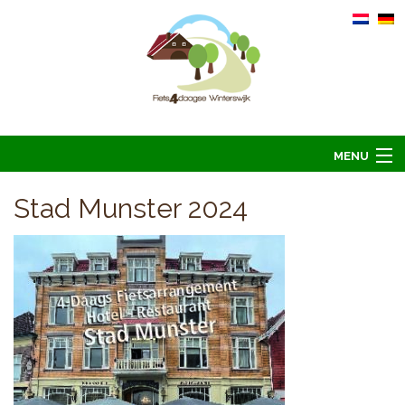
MENU
Home
Stad Munster 2024
Informatie
Arrangementen 2026
Overnachten 2026
Foto’s
Hoofdsponsoren
Contact