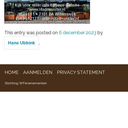
WFevenementen
This entry was posted on
6 december 2023
by
.
Hans Ubbink
HOME
AANMELDEN
PRIVACY STATEMENT
Stichting WFevenementen