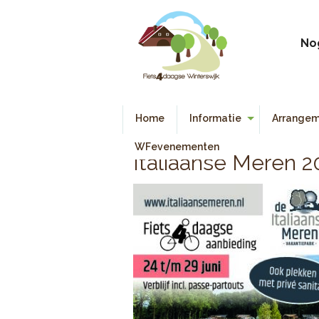
No
Home
Informatie
Arrangem
Algemene Informatie
WFevenementen
Italiaanse Meren 2
Deelnemers Informatie
Reglement