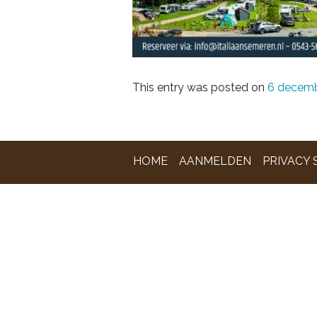
This entry was posted on
6 decemb
HOME
AANMELDEN
PRIVACY