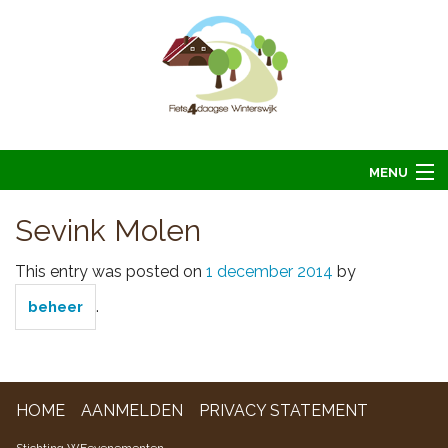
MENU
Home
Sevink Molen
Informatie
This entry was posted on
1 december 2014
by
Arrangementen 2026
.
beheer
Overnachten 2026
Foto’s
Hoofdsponsoren
HOME
AANMELDEN
PRIVACY STATEMENT
Contact
Stichting WFevenementen